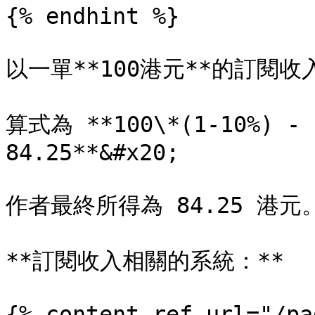
{% endhint %}

以一單**100港元**的訂閱收
算式為 **100\*(1-10%) - (
84.25**&#x20;

作者最終所得為 84.25 港元。
**訂閱收入相關的系統：**

{% content-ref url="/pa