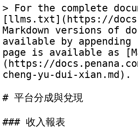
> For the complete docu
[llms.txt](https://docs
Markdown versions of do
available by appending 
page is available as [M
(https://docs.penana.co
cheng-yu-dui-xian.md).

# 平台分成與兌現

### 收入報表
